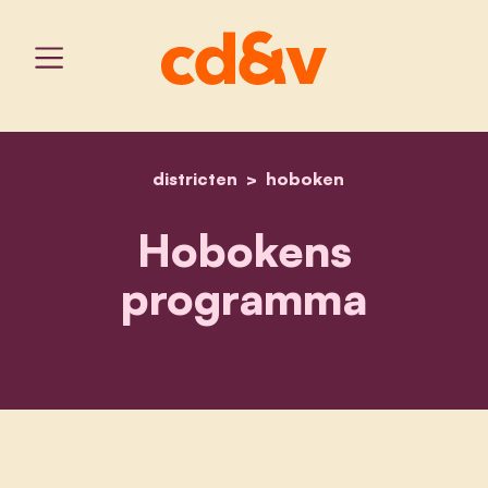
districten
home
hoboken
hobokens programma
Hobokens
programma