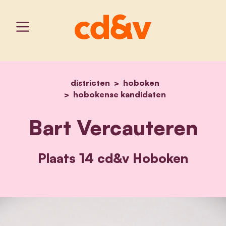
districten
home
hoboken
bart vercauteren
hobokense kandidaten
Bart Vercauteren
Plaats 14 cd&v Hoboken