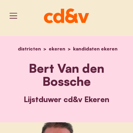
districten
ekeren
home
kandidaten ekeren
bert van den bossche
Bert Van den
Bossche
Lijstduwer cd&v Ekeren