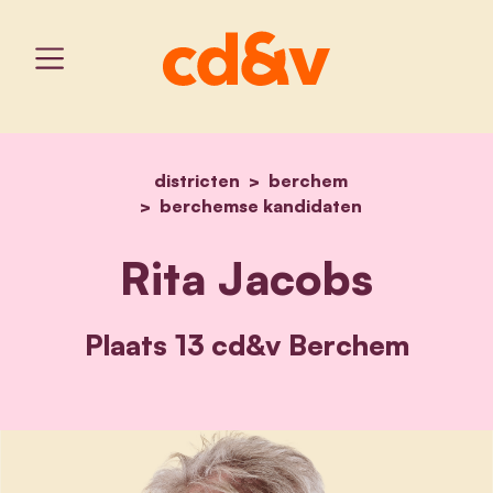
districten
home
berchem
rita jacobs
berchemse kandidaten
Rita Jacobs
Plaats 13 cd&v Berchem