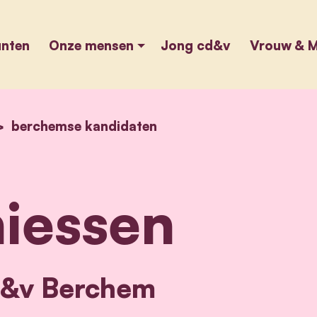
unten
Onze mensen
Jong cd&v
Vrouw & M
home
berchemse kandidaten
luc thiessen
iessen
d&v Berchem