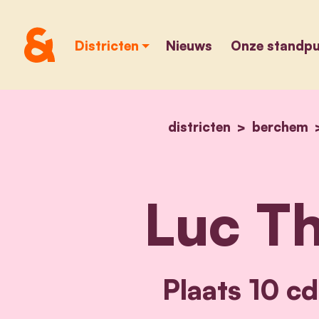
Districten
Nieuws
Onze standp
districten
berchem
Luc Th
Plaats 10 c