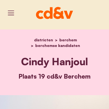
districten
home
berchem
cindy hanjoul
berchemse kandidaten
Cindy Hanjoul
Plaats 19 cd&v Berchem