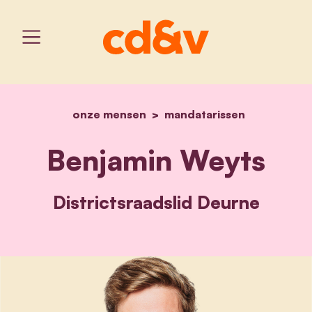
onze mensen
home
mandatarissen
benjamin weyts
Benjamin Weyts
Districtsraadslid Deurne