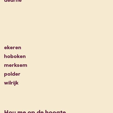
ekeren
hoboken
merksem
polder
wilrijk
Hou me op de hoogte