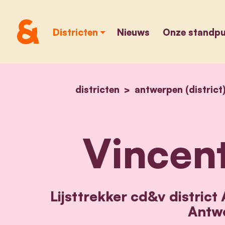
Districten
Nieuws
Onze standp
districten
antwerpen (district
Vincent
Lijsttrekker cd&v district
Antw