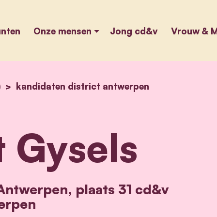
unten
Onze mensen
Jong cd&v
Vrouw & M
)
home
vincent gysels
kandidaten district antwerpen
 Gysels
 Antwerpen, plaats 31 cd&v
erpen