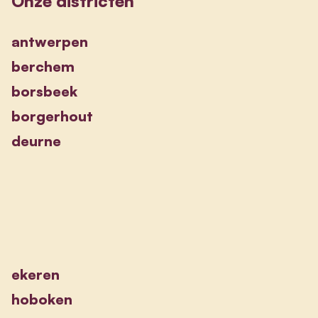
Onze districten
antwerpen
berchem
borsbeek
borgerhout
deurne
ekeren
hoboken