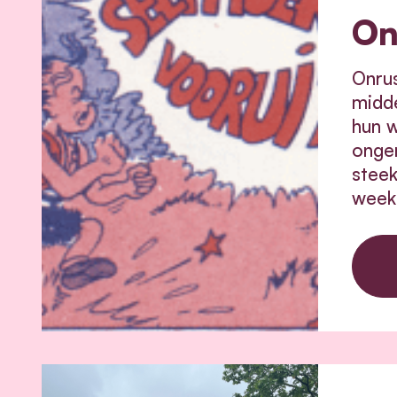
On
Onrus
midde
hun w
onger
steek
week