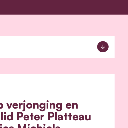
p verjonging en
lid Peter Platteau
ies Michiels