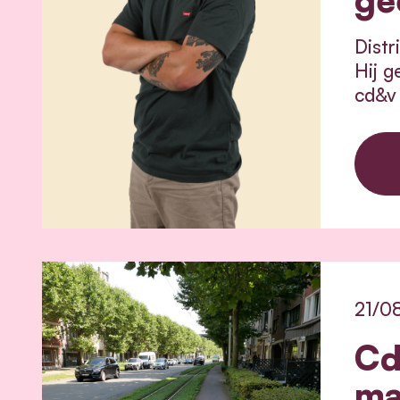
Distr
Hij g
cd&v
21/0
Cd
ma