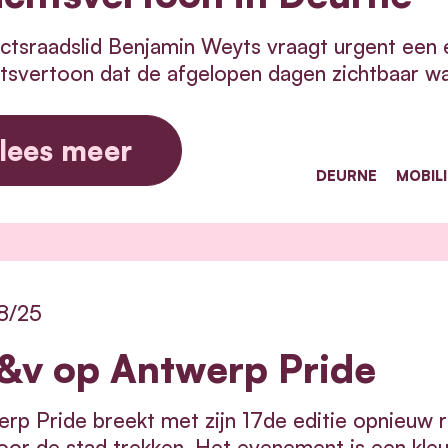
ictsraadslid Benjamin Weyts vraagt urgent een e
svertoon dat de afgelopen dagen zichtbaar wa
lees meer
DEURNE
MOBILI
8/25
&v op Antwerp Pride
rp Pride breekt met zijn 17de editie opnieuw r
oor de stad trekken. Het evenement is een kleurr