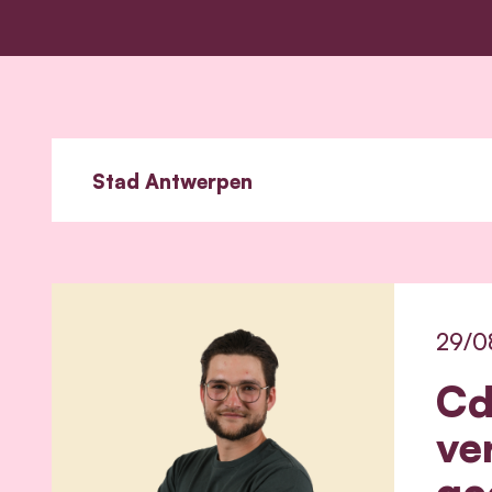
29/0
Cd
ve
ge