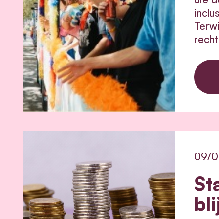
inclu
Terwi
recht
09/0
St
bl