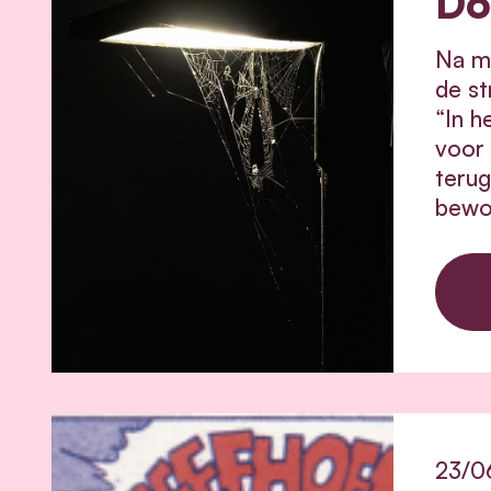
Do
Na m
de st
“In h
voor 
terug
bewon
23/0