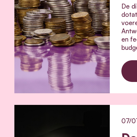
De di
dotat
voere
Antwe
en fe
budge
07/0