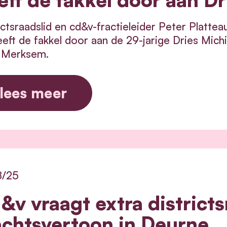
ictsraadslid en cd&v-fractieleider Peter Platte
eeft de fakkel door aan de 29-jarige Dries Mich
 Merksem.
lees meer
8/25
&v vraagt extra district
chtsvertoon in Deurne