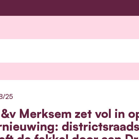
8/25
&v Merksem zet vol in o
rnieuwing: districtsraads
eft de fakkel door aan Dr