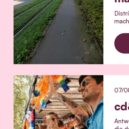
Distr
macht
07/0
cd
Antwe
die d