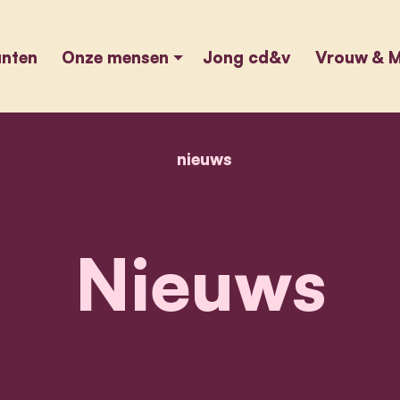
unten
Onze mensen
Jong cd&v
Vrouw & M
nieuws
home
nieuws
Nieuws