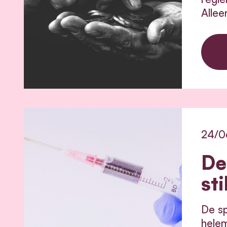
Allee
24/0
De
sti
De sp
helem