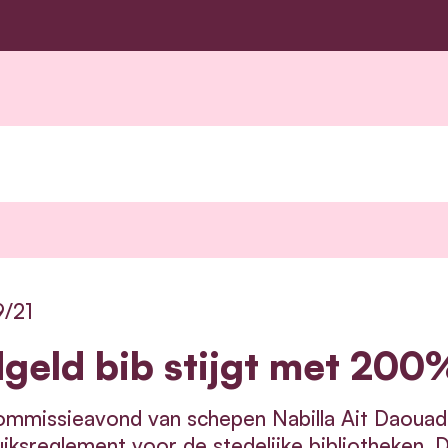
9/21
dgeld bib stijgt met 200
mmissieavond van schepen Nabilla Ait Daouad 
iksreglement voor de stedelijke bibliotheken. 