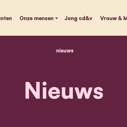
unten
Onze mensen
Jong cd&v
Vrouw & M
nieuws
home
nieuws
Nieuws