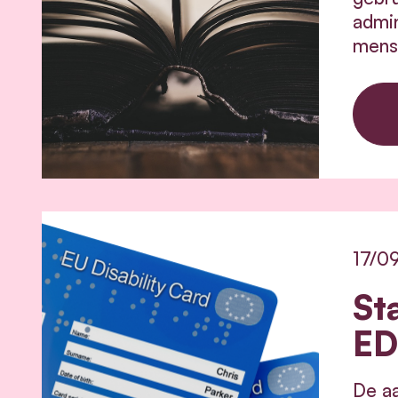
admin
mense
17/09
St
E
De aa