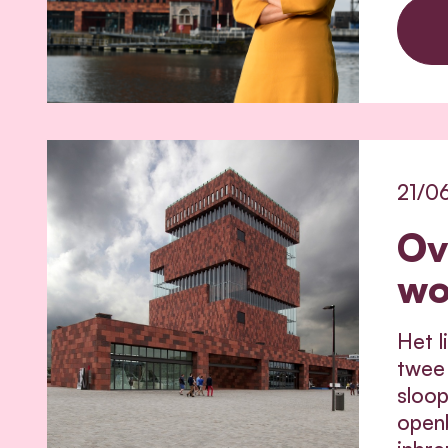
21/0
Ov
wo
Het l
twee 
sloo
openb