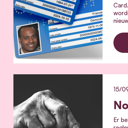
Card.
worde
nieuw
15/0
No
Er b
regle