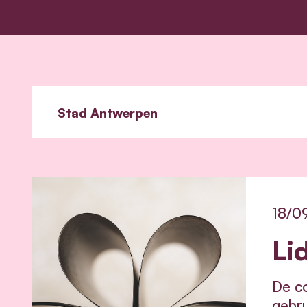
18/0
Li
De co
gebru