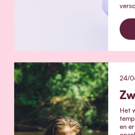
versc
24/0
Zw
Het w
temp
en er
openl