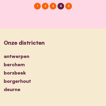
1
2
3
4
5
Onze districten
antwerpen
berchem
borsbeek
borgerhout
deurne