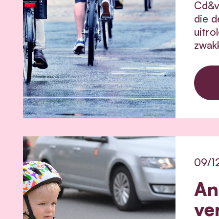
Cd&v 
die d
uitro
zwakk
09/1
An
ve