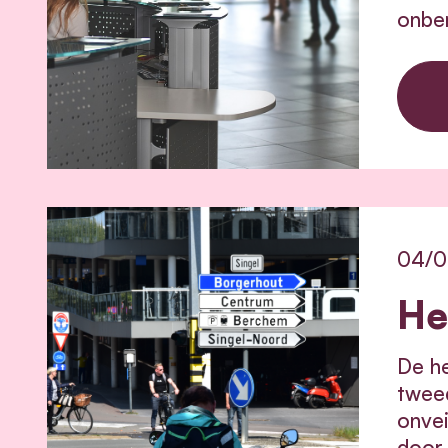
onbe
04/0
He
De he
tweed
onvei
door 