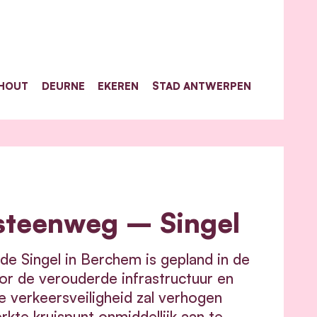
HOUT
DEURNE
EKEREN
STAD ANTWERPEN
steenweg – Singel
e Singel in Berchem is gepland in de
oor de verouderde infrastructuur en
e verkeersveiligheid zal verhogen
erkte kruispunt onmiddellijk aan te