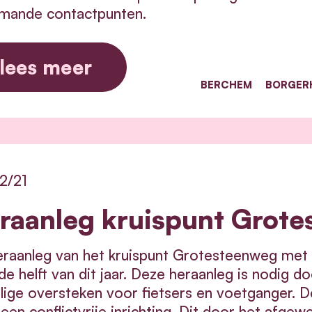
mande contactpunten.
lees meer
BERCHEM
BORGER
2/21
raanleg kruispunt Grote
raanleg van het kruispunt Grotesteenweg met d
e helft van dit jaar. Deze heraanleg is nodig d
lige oversteken voor fietsers en voetganger. D
een conflictvrije inrichting. Dit door het afgew