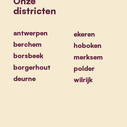
Onze
districten
antwerpen
ekeren
berchem
hoboken
borsbeek
merksem
borgerhout
polder
deurne
wilrijk