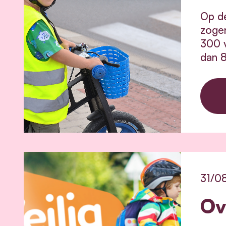
Op de
zogen
300 v
dan 8
31/0
Ov