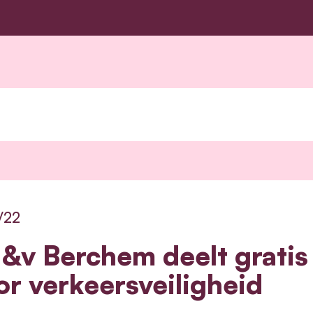
/22
&v Berchem deelt gratis f
or verkeersveiligheid