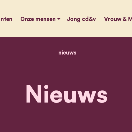
unten
Onze mensen
Jong cd&v
Vrouw & M
nieuws
home
nieuws
Nieuws