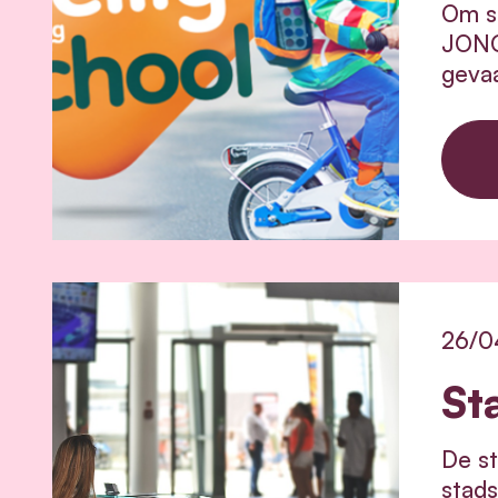
Om st
JONGC
gevaa
26/0
St
De st
stads