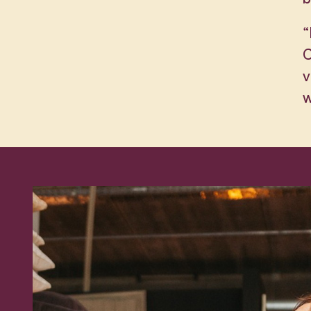
“
C
v
w