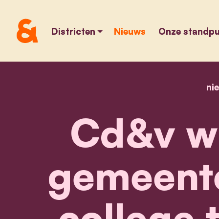
Districten
Nieuws
Onze standp
ni
Cd&v wi
gemeente
college t