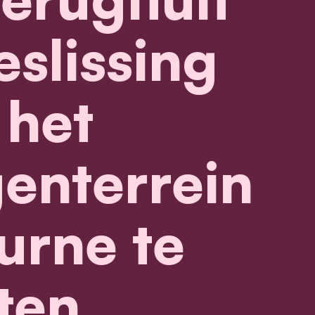
eslissing
het
nterrein
urne te
ten.