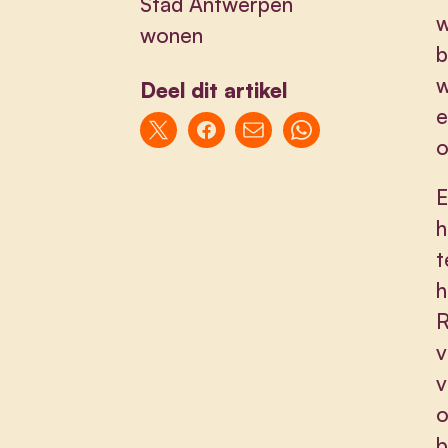
Stad Antwerpen
w
wonen
b
w
Deel dit artikel
e
o
E
h
t
h
R
v
v
o
b