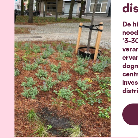
di
De hi
nood 
'3-3
veran
erva
dogm
cent
inve
dist