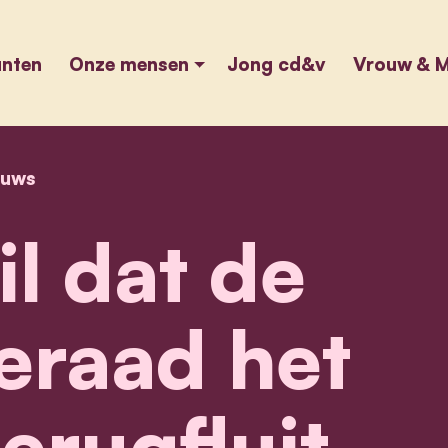
unten
Onze mensen
Jong cd&v
Vrouw & M
euws
home
cd&v wil dat de gemeenteraad het college terug
l dat de
raad het
erugfluit