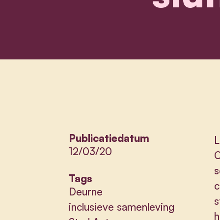
Publicatiedatum
L
12/03/20
O
s
Tags
c
Deurne
s
inclusieve samenleving
h