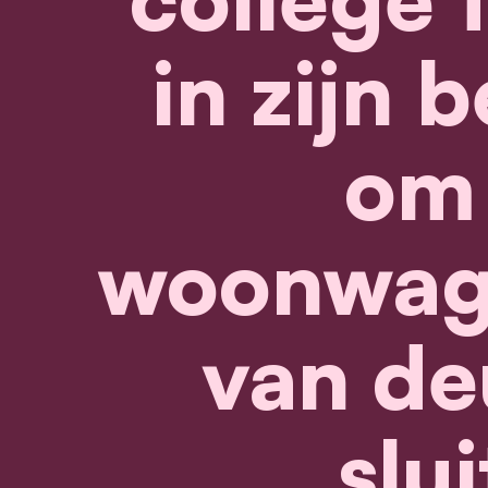
in zijn b
om 
woonwage
van de
slui