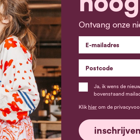
hoog
Ontvang onze ni
E-mailadres
Postcode
Ja, ik wens de nieu
bovenstaand maila
Klik
hier
om de privacyvoo