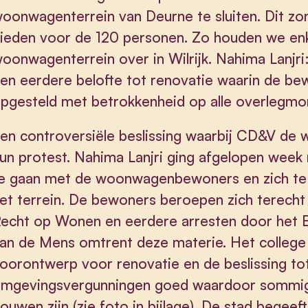
oonwagenterrein van Deurne te sluiten. Dit zo
ieden voor de 120 personen. Zo houden we enk
oonwagenterrein over in Wilrijk. Nahima Lanjr
en eerdere belofte tot renovatie waarin de be
pgesteld met betrokkenheid op alle overlegm
en controversiële beslissing waarbij CD&V de
un protest. Nahima Lanjri ging afgelopen week 
e gaan met de woonwagenbewoners en zich te 
et terrein. De bewoners beroepen zich terech
echt op Wonen en eerdere arresten door het 
an de Mens omtrent deze materie. Het college 
oorontwerp voor renovatie en de beslissing tot
mgevingsvergunningen goed waardoor sommig
ouwen zijn (zie foto in bijlage). De stad begeeft