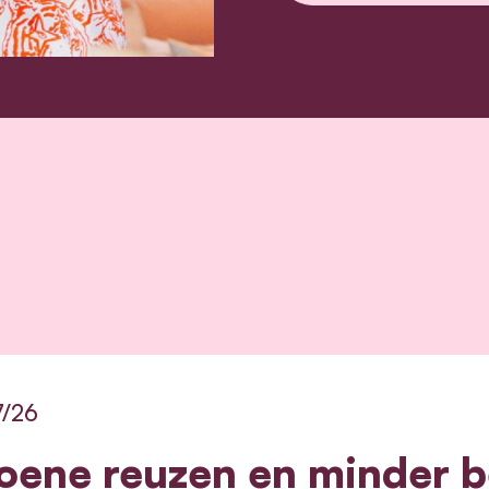
7/26
oene reuzen en minder b