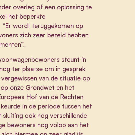
nder overleg of een oplossing te
el het beperkte
i: “Er wordt teruggekomen op
woners zich zeer bereid hebben
omenten”.
 woonwagenbewoners steunt in
nog ter plaatse om in gesprek
vergewissen van de situatie op
t op onze Grondwet en het
Europees Hof van de Rechten
keurde in de periode tussen het
 sluiting ook nog verschillende
e bewoners nog volop aan het
 zich hiermee op zeer glad ijs.