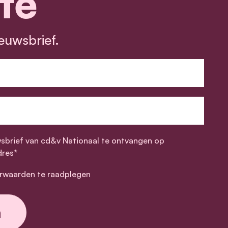
te
euwsbrief.
wsbrief van cd&v Nationaal te ontvangen op
dres*
rwaarden te raadplegen